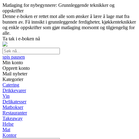
Matlaging for nybegynnere: Grunnleggende teknikker og
oppskrifter
Denne e-boken er rettet mot alle som ønsker å lære å lage mat fra
bunnen av. Få innsikt i grunnleggende ferdigheter, kjøkkenteknikker
og enkle oppskrifter som gjør matlaging morsomt og tilgjengelig for
alle.
Ta tak i e-boken nå
spis pausen
Min konto
Opprett konto
Mail nyheter
Kategorier
Catering
Drikkevarer
Vin
Delikatesser
Matbokser
Restauranter
Takeaway
Helse
Mat
Kontor