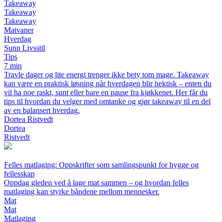
Takeaway
Takeaway
Takeaway
Matvaner
Hverdag
Sunn Livsstil
Tips
7 min
Travle dager og lite energi trenger ikke bety tom mage. Takeaway
kan være en praktisk løsning når hverdagen blir hektisk – enten du
vil ha noe raskt, sunt eller bare en pause fra kjøkkenet. Her får du
tips til hvordan du velger med omtanke og gjør takeaway til en del
av en balansert hverdag.
Dortea Ristvedt
Dortea
Ristvedt
Felles matlaging: Oppskrifter som samlingspunkt for hygge og
fellesskap
Oppdag gleden ved å lage mat sammen – og hvordan felles
matlaging kan styrke båndene mellom mennesker.
Mat
Mat
Matlaging