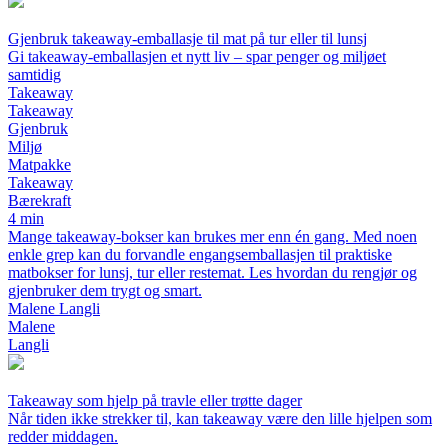
Gjenbruk takeaway-emballasje til mat på tur eller til lunsj
Gi takeaway-emballasjen et nytt liv – spar penger og miljøet
samtidig
Takeaway
Takeaway
Gjenbruk
Miljø
Matpakke
Takeaway
Bærekraft
4 min
Mange takeaway-bokser kan brukes mer enn én gang. Med noen
enkle grep kan du forvandle engangsemballasjen til praktiske
matbokser for lunsj, tur eller restemat. Les hvordan du rengjør og
gjenbruker dem trygt og smart.
Malene Langli
Malene
Langli
Takeaway som hjelp på travle eller trøtte dager
Når tiden ikke strekker til, kan takeaway være den lille hjelpen som
redder middagen.