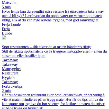
Matsvinn
5 min
Hvor lenge kan du egentlig spise restene fra gårsdagens take-away
uten å bli syk? Lær hvordan du oppbevarer og varmer opp maten
riktig, slik at du kan nyte restene trygt og med god samvittighet.
Freja Lunde
Freja
Lunde
Spør restauranten – slik sikrer du at maten håndteres riktig
Still de riktige spørsmålene og få tryggere matopplevelser – enten du
spiser ute eller bestiller hjem
Takeaway
Takeaway
Mattrygghet
Restaurant
Hygiene
Takeaway
Forbrukertips
2 min
Når du besøker en restaurant eller bestiller takeaway, er det viktig å
vite at maten håndteres på en trygg måte. Her får du tips til hva du
kan spørre om, og hva du bør se etter, for å sikre at maten du spiser,
er både trygg og hygienisk.