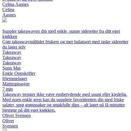
Celina Aasnes
Celina
Aasnes
Suppler takeawayen din med enkle, sunne sideretter fra ditt eget
kjøkken
Gjør takeawaymåltidet friskere og mer balansert med raske sideretter
du lager selv
Takeaway
Takeaway
Takeaway
Sunn Mat
Enkle Oppskrifter
Hjemmelaget
Matinspirasjon
7 min
Takeaway trenger ikke være ensbetydende med usunt eller kjedelig.
Med noen enkle grep kan du supplere favorittretten din med friske
salater, sprø grønnsaker og smakfulle dips – alt laget på få minutter
hjemme på ditt eget kjøkken.
Oliver Svensen
Oliver
Svensen