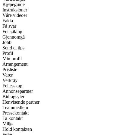
Kjøpeguide
Instruksjoner
Våre videoer
Fakta
Få svar
Feilsøking
Gjennomgå
Jobb
Send et tips
Profil
Min profil
Arrangement
Prisliste
Varer
Verktøy
Fellesskap
Annonsepartner
Bidragsyter
Henvisende partner
Teammedlem
Pressekontakt
Ta kontakt
Miljø
Hold kontakten
Følge