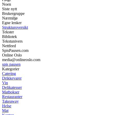
Noen
Siste nytt
Brukergruppe
Nærmiljø
Egne lenker
Strukturoversikt
Tekster
Bibliotek
Tekstunivers
Nettfeed
SpisPausen.com
Online Oslo
media@onlineoslo.com
spis pausen
Kategorier
Catering
Drikkevarer
Vin
Delikatesser
Matbokser
Restauranter
Takeaway
Helse
Mat