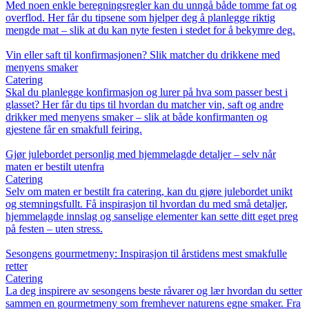
Med noen enkle beregningsregler kan du unngå både tomme fat og
overflod. Her får du tipsene som hjelper deg å planlegge riktig
mengde mat – slik at du kan nyte festen i stedet for å bekymre deg.
Vin eller saft til konfirmasjonen? Slik matcher du drikkene med
menyens smaker
Catering
Skal du planlegge konfirmasjon og lurer på hva som passer best i
glasset? Her får du tips til hvordan du matcher vin, saft og andre
drikker med menyens smaker – slik at både konfirmanten og
gjestene får en smakfull feiring.
Gjør julebordet personlig med hjemmelagde detaljer – selv når
maten er bestilt utenfra
Catering
Selv om maten er bestilt fra catering, kan du gjøre julebordet unikt
og stemningsfullt. Få inspirasjon til hvordan du med små detaljer,
hjemmelagde innslag og sanselige elementer kan sette ditt eget preg
på festen – uten stress.
Sesongens gourmetmeny: Inspirasjon til årstidens mest smakfulle
retter
Catering
La deg inspirere av sesongens beste råvarer og lær hvordan du setter
sammen en gourmetmeny som fremhever naturens egne smaker. Fra