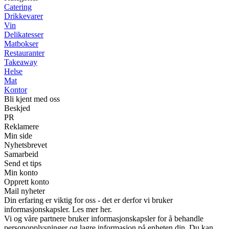
Catering
Drikkevarer
Vin
Delikatesser
Matbokser
Restauranter
Takeaway
Helse
Mat
Kontor
Bli kjent med oss
Beskjed
PR
Reklamere
Min side
Nyhetsbrevet
Samarbeid
Send et tips
Min konto
Opprett konto
Mail nyheter
Din erfaring er viktig for oss - det er derfor vi bruker
informasjonskapsler. Les mer her.
Vi og våre partnere bruker informasjonskapsler for å behandle
personopplysninger og lagre informasjon på enheten din. Du kan