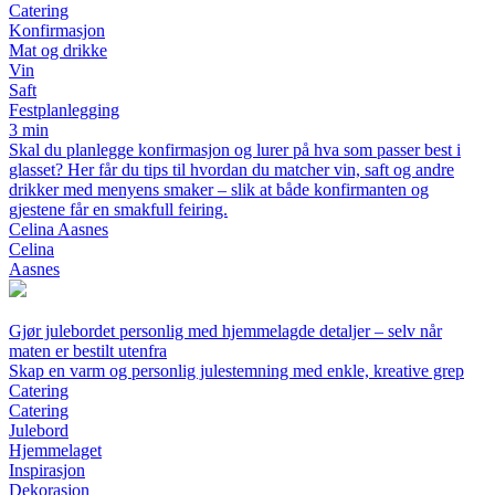
Catering
Konfirmasjon
Mat og drikke
Vin
Saft
Festplanlegging
3 min
Skal du planlegge konfirmasjon og lurer på hva som passer best i
glasset? Her får du tips til hvordan du matcher vin, saft og andre
drikker med menyens smaker – slik at både konfirmanten og
gjestene får en smakfull feiring.
Celina Aasnes
Celina
Aasnes
Gjør julebordet personlig med hjemmelagde detaljer – selv når
maten er bestilt utenfra
Skap en varm og personlig julestemning med enkle, kreative grep
Catering
Catering
Julebord
Hjemmelaget
Inspirasjon
Dekorasjon