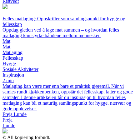
Ristvedt
Felles matlaging: Oppskrifter som samlingspunkt for hygge og
fellesskap
Oppdag gleden ved å lage mat sammen – og hvordan felles
matlaging kan styrke båndene mellom mennesker.
Mat
Mat
Matlaging
Fellesskap
Hygge
Sosiale Aktiviteter
Inspirasjon
2 min
Matlaging kan være mer enn bare et praktisk gjøremål. Når vi
samles rundt kjøkkenbenken, oppstår det fellesskap, latter og gode
samtaler. I denne artikkelen får du inspirasjon til hvordan felles
matlaging kan bli et naturlig samlingspunkt for hygge, nærvær og
gode opplevelser.
Freja Lunde
Freja
Lunde
© All kopiering forbudt.