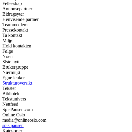
Fellesskap
Annonsepartner
Bidragsyter
Henvisende partner
Teammedlem
Pressekontakt
Ta kontakt
Miljø
Hold kontakten
Følge
Noen
Siste nytt
Brukergruppe
Nærmiljø
Egne lenker
Strukturoversikt
Tekster
Bibliotek
Tekstunivers
Nettfeed
SpisPausen.com
Online Oslo
media@onlineoslo.com
spis pausen
Kategorier