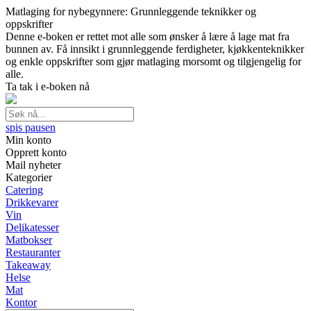
Matlaging for nybegynnere: Grunnleggende teknikker og
oppskrifter
Denne e-boken er rettet mot alle som ønsker å lære å lage mat fra
bunnen av. Få innsikt i grunnleggende ferdigheter, kjøkkenteknikker
og enkle oppskrifter som gjør matlaging morsomt og tilgjengelig for
alle.
Ta tak i e-boken nå
spis pausen
Min konto
Opprett konto
Mail nyheter
Kategorier
Catering
Drikkevarer
Vin
Delikatesser
Matbokser
Restauranter
Takeaway
Helse
Mat
Kontor