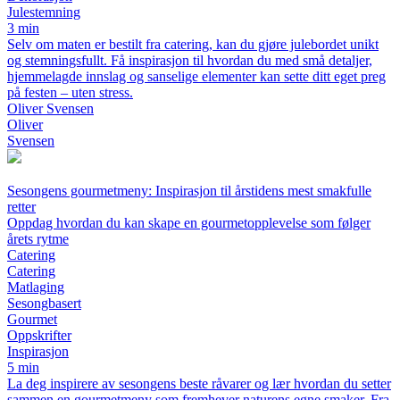
Julestemning
3 min
Selv om maten er bestilt fra catering, kan du gjøre julebordet unikt
og stemningsfullt. Få inspirasjon til hvordan du med små detaljer,
hjemmelagde innslag og sanselige elementer kan sette ditt eget preg
på festen – uten stress.
Oliver Svensen
Oliver
Svensen
Sesongens gourmetmeny: Inspirasjon til årstidens mest smakfulle
retter
Oppdag hvordan du kan skape en gourmetopplevelse som følger
årets rytme
Catering
Catering
Matlaging
Sesongbasert
Gourmet
Oppskrifter
Inspirasjon
5 min
La deg inspirere av sesongens beste råvarer og lær hvordan du setter
sammen en gourmetmeny som fremhever naturens egne smaker. Fra